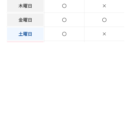
木曜日
〇
×
金曜日
〇
〇
土曜日
〇
×
日曜日・祝日
×
×
備考
午前 9：30-12：30
午後 14：00-18：30
医療機関一覧に戻る